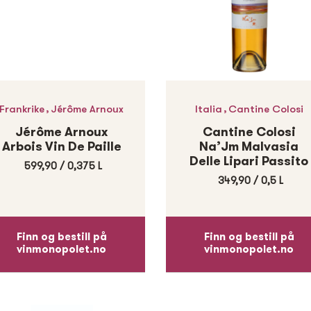
,
,
Frankrike
Jérôme Arnoux
Italia
Cantine Colosi
Jérôme Arnoux
Cantine Colosi
Arbois Vin De Paille
Na’Jm Malvasia
Delle Lipari Passito
599,90
/
0,375 L
349,90
/
0,5 L
Finn og bestill på
Finn og bestill på
vinmonopolet.no
vinmonopolet.no