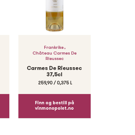
,
Frankrike
Château Carmes De
Rieussec
Carmes De Rieussec
37,5cl
259,90
/
0,375 L
Finn og bestill på
vinmonopolet.no