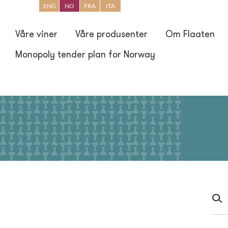
ENG
NO
FRA
ITA
Våre viner
Våre produsenter
Om Flaaten
Monopoly tender plan for Norway