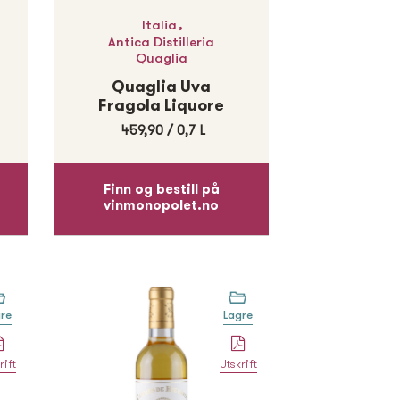
,
Italia
Antica Distilleria
Quaglia
Quaglia Uva
Fragola Liquore
459,90
/
0,7 L
Finn og bestill på
vinmonopolet.no
re
Lagre
rift
Utskrift