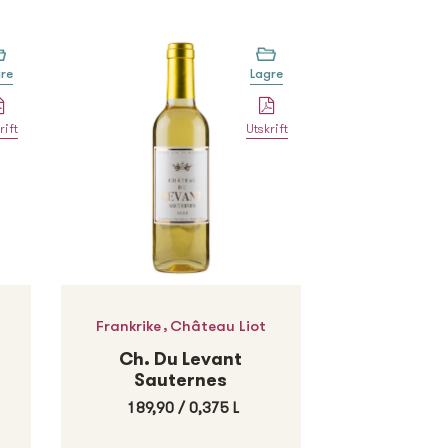
re
Lagre
rift
Utskrift
,
Frankrike
Château Liot
Ch. Du Levant
Sauternes
189,90
/
0,375 L