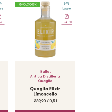
ØKOLOGISK
re
Lagre
rift
Utskrift
,
Italia
Antica Distilleria
Quaglia
Quaglia Elixir
Limoncello
339,90
/
0,5 L