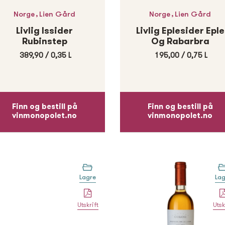
,
,
Norge
Lien Gård
Norge
Lien Gård
Livlig Issider
Livlig Eplesider Eple
Rubinstep
Og Rabarbra
389,90
/
0,35 L
195,00
/
0,75 L
Finn og bestill på
Finn og bestill på
vinmonopolet.no
vinmonopolet.no
Lagre
Lag
Utskrift
Utsk