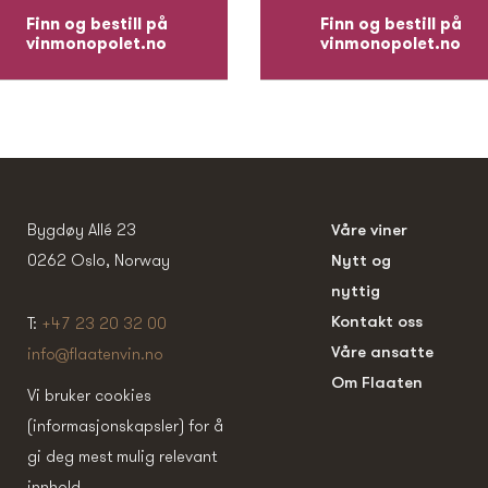
Finn og bestill på
Finn og bestill på
vinmonopolet.no
vinmonopolet.no
Bygdøy Allé 23
Våre viner
0262 Oslo, Norway
Nytt og
nyttig
Kontakt oss
T:
+47 23 20 32 00
Våre ansatte
info@flaatenvin.no
Om Flaaten
Vi bruker cookies
(informasjonskapsler) for å
gi deg mest mulig relevant
innhold.