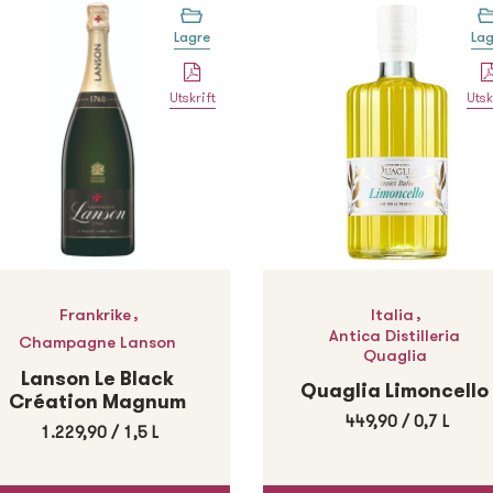
Lagre
Lag
Utskrift
Utsk
,
,
Frankrike
Italia
Antica Distilleria
Champagne Lanson
Quaglia
Lanson Le Black
Quaglia Limoncello
Création Magnum
449,90
/
0,7 L
1.229,90
/
1,5 L