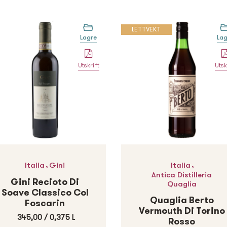
LETTVEKT
Lagre
Lag
Utskrift
Utsk
,
,
Italia
Gini
Italia
Antica Distilleria
Gini Recioto Di
Quaglia
Soave Classico Col
Quaglia Berto
Foscarin
Vermouth Di Torino
345,00
/
0,375 L
Rosso