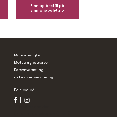
Finn og bestill på
vinmonopolet.no
Mine utvalgte
Motta nyhetsbrev
Personverns- og
aktsomhetserklæring
Følg oss på:
Vi bruker cookies
(informasjonskapsler) for å