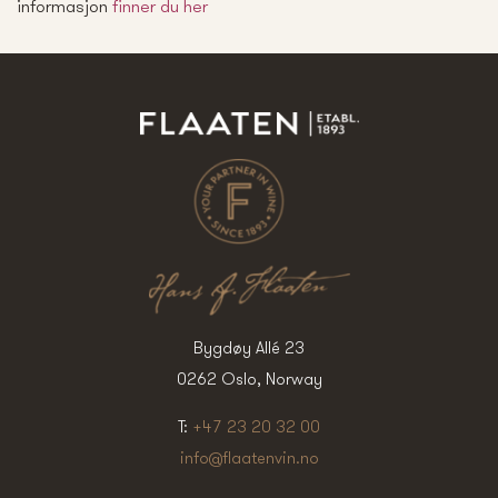
informasjon
finner du her
Bygdøy Allé 23
0262 Oslo, Norway
T:
+47 23 20 32 00
info@flaatenvin.no