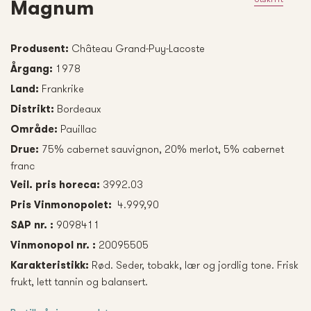
Magnum
Château Grand-Puy-Lacoste
Produsent:
1978
Årgang:
Frankrike
Land:
Bordeaux
Distrikt:
Pauillac
Område:
75% cabernet sauvignon, 20% merlot, 5% cabernet
Drue:
franc
3992.03
Veil. pris horeca:
4.999,90
Pris Vinmonopolet:
9098411
SAP nr. :
20095505
Vinmonopol nr. :
Rød. Seder, tobakk, lær og jordlig tone. Frisk
Karakteristikk:
frukt, lett tannin og balansert.