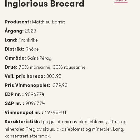
Inglorious Brocard
Matthieu Barret
Produsent:
2023
Årgang:
Frankrike
Land:
Rhône
Distrikt:
Saint-Péray
Område:
70% marsanne, 30% roussanne
Drue:
303.95
Veil. pris horeca:
379,90
Pris Vinmonopolet:
9096774
EDP nr. :
9096774
SAP nr. :
19795201
Vinmonopol nr. :
Lys gul. Aroma av akasieblomst, sitrus og
Karakteristikk:
mineraler. Preg av sitrus, akasieblomst og mineraler. Lang,
konsentrert ettersmak.