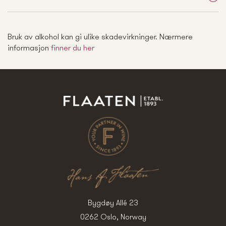
Bruk av alkohol kan gi ulike skadevirkninger. Nærmere
informasjon
finner du her
Bygdøy Allé 23
0262 Oslo, Norway