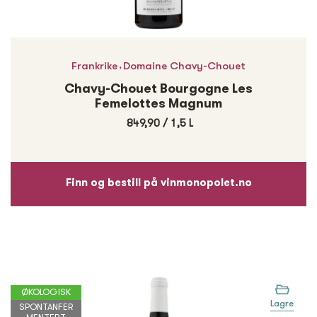
,
Frankrike
Domaine Chavy-Chouet
Chavy-Chouet Bourgogne Les
Femelottes Magnum
849,90
/
1,5 L
Finn og bestill på vinmonopolet.no
ØKOLOGISK
Lagre
SPONTANFER