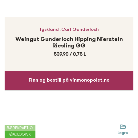
,
Tyskland
Carl Gunderloch
Weingut Gunderloch Hipping Nierstein
Riesling GG
539,90
/
0,75 L
Finn og bestill på vinmonopolet.no
BÆREKRAFTIG
Lagre
ØKOLOGISK