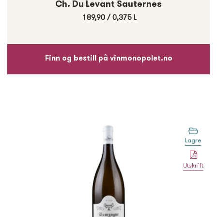
Ch. Du Levant Sauternes
189,90
/
0,375 L
Finn og bestill på vinmonopolet.no
Lagre
Utskrift