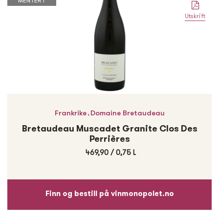
MENTERT
Utskrift
,
Frankrike
Domaine Bretaudeau
Bretaudeau Muscadet Granite Clos Des
Perrières
469,90
/
0,75 L
Finn og bestill på vinmonopolet.no