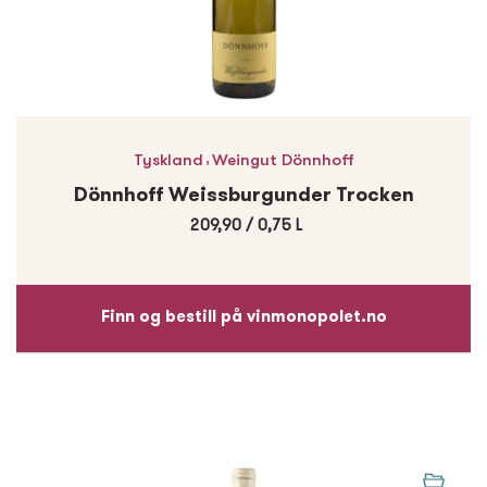
,
Tyskland
Weingut Dönnhoff
Dönnhoff Weissburgunder Trocken
209,90
/
0,75 L
Finn og bestill på vinmonopolet.no