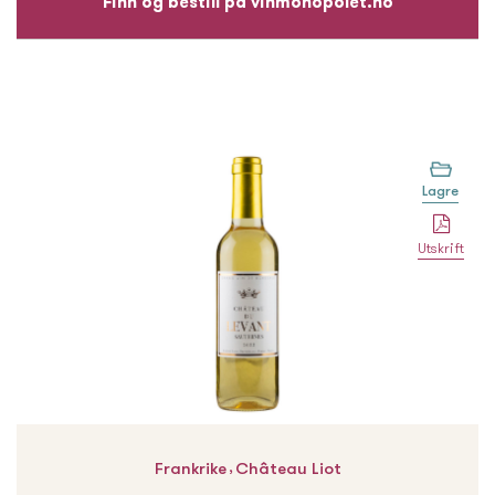
Finn og bestill på vinmonopolet.no
Lagre
Utskrift
,
Frankrike
Château Liot