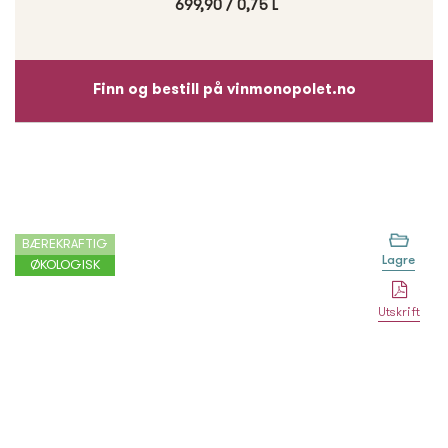
699,90
/
0,75 L
Finn og bestill på vinmonopolet.no
BÆREKRAFTIG
Lagre
ØKOLOGISK
Utskrift