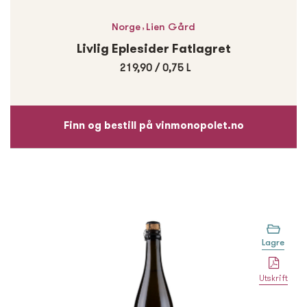
,
Norge
Lien Gård
Livlig Eplesider Fatlagret
219,90
/
0,75 L
Finn og bestill på vinmonopolet.no
Lagre
Utskrift