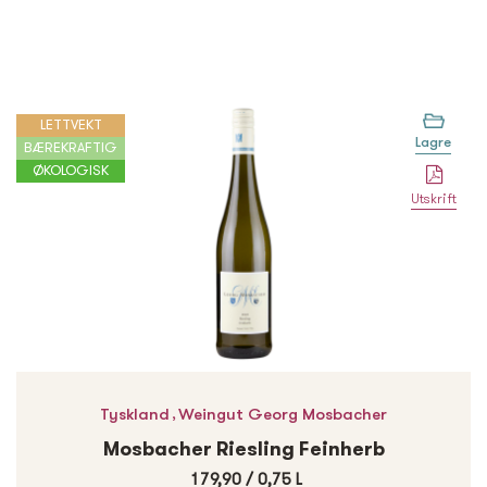
LETTVEKT
Lagre
BÆREKRAFTIG
ØKOLOGISK
Utskrift
,
Tyskland
Weingut Georg Mosbacher
Mosbacher Riesling Feinherb
179,90
/
0,75 L