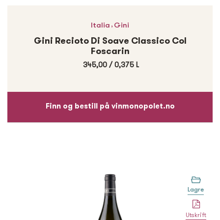
,
Italia
Gini
Gini Recioto Di Soave Classico Col
Foscarin
345,00
/
0,375 L
Finn og bestill på vinmonopolet.no
Lagre
Utskrift